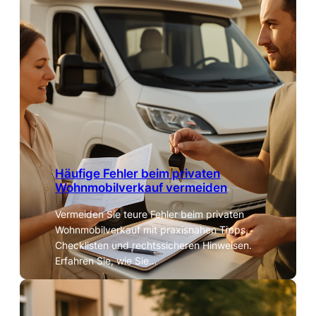
Häufige Fehler beim privaten
Wohnmobilverkauf vermeiden
Vermeiden Sie teure Fehler beim privaten
Wohnmobilverkauf mit praxisnahen Tipps,
Checklisten und rechtssicheren Hinweisen.
Erfahren Sie, wie Sie…