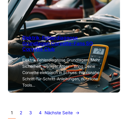
Elektrik-Fehlerdiagnose
Grundlagen Corvette-Fans SO
Corvette Club
Elektrik Fehlerdiagnose Grundlagen: Mehr
Sicherheit, weniger Ärger – Bring Deine
Corvette elektrisch in Schuss. Praxisnahe
Schritt-für-Schritt-Anleitungen, nützliche
Tools…
1
2
3
4
Nächste Seite
→