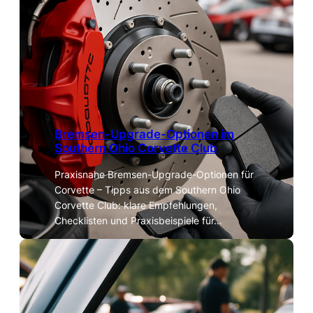
Bremsen-Upgrade-Optionen im
Southern Ohio Corvette Club
Praxisnahe Bremsen-Upgrade-Optionen für
Corvette – Tipps aus dem Southern Ohio
Corvette Club: klare Empfehlungen,
Checklisten und Praxisbeispiele für…