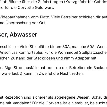
f, ob Bäume über die Zufahrt ragen (Kratzgefahr für Cabri
ind für die Corvette Gold wert.
 Videoaufnahmen vom Platz. Viele Betreiber schicken dir au
me Überraschung vor Ort.
ser, Abwasser
schlüsse. Viele Stellplätze bieten 30A, manche 50A. Wenn d
Anschluss komfortabler. Für die Wohnmobil Stellplatzsuche 
lichen Zustand der Steckdosen und nimm Adapter mit.
mäßige Stromausfälle hat oder ob der Betreiber ein Backup-
 wo erlaubt) kann im Zweifel die Nacht retten.
mit Rezeption sind sicherer als abgelegene Wiesen. Schau d
e mit Vandalen? Für die Corvette ist ein stabiler, beleucht