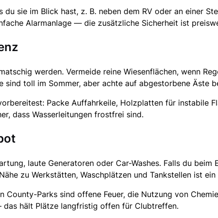
s du sie im Blick hast, z. B. neben dem RV oder an einer St
nfache Alarmanlage — die zusätzliche Sicherheit ist preisw
tenz
atschig werden. Vermeide reine Wiesenflächen, wenn Rege
e sind toll im Sommer, aber achte auf abgestorbene Äste b
rbereitest: Packe Auffahrkeile, Holzplatten für instabile F
er, dass Wasserleitungen frostfrei sind.
bot
rtung, laute Generatoren oder Car-Washes. Falls du beim 
 Nähe zu Werkstätten, Waschplätzen und Tankstellen ist ein 
 County-Parks sind offene Feuer, die Nutzung von Chemie
das hält Plätze langfristig offen für Clubtreffen.